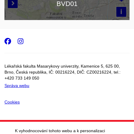
BVD01

i
Facebook
Instagram
Lékařská fakulta Masarykovy univerzity, Kamenice 5, 625 00,
Brno, Česká republika, IČ:
00216224
, DIČ: CZ
00216224
, tel.:
+420
733 149 050
Správa webu
Cookies
K vyhodnocování tohoto webu a k personalizaci