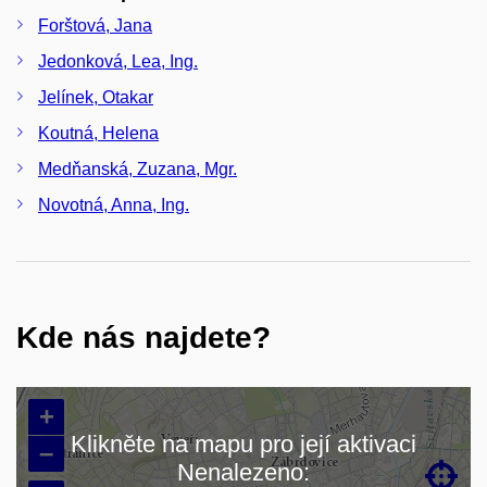
Forštová, Jana
Jedonková, Lea, Ing.
Jelínek, Otakar
Koutná, Helena
Medňanská, Zuzana, Mgr.
Novotná, Anna, Ing.
Kde nás najdete?
+
Klikněte na mapu pro její aktivaci
–
Nenalezeno:

Načítám mapu…