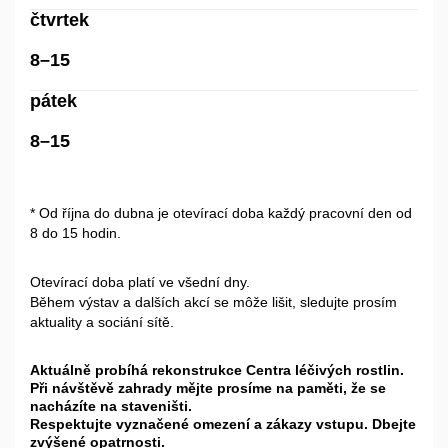
čtvrtek
8–15
pátek
8–15
* Od října do dubna je otevírací doba každý pracovní den od
8 do 15 hodin.
Otevírací doba platí ve všední dny.
Během výstav a dalších akcí se môže lišit, sledujte prosím
aktuality a sociání sítě.
Aktuálně probíhá rekonstrukce Centra léčivých rostlin.
Při návštěvě zahrady mějte prosíme na paměti, že se
nacházíte na staveništi.
Respektujte vyznačené omezení a zákazy vstupu. Dbejte
zvýšené opatrnosti.